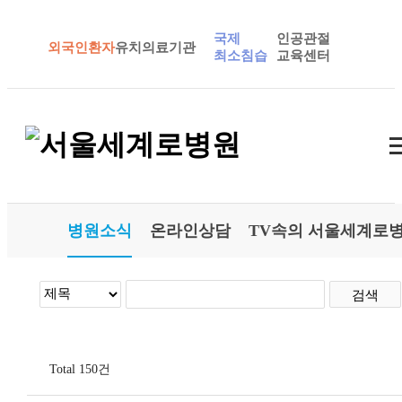
국제
인공관절
외국인환자
유치의료기관
최소침습
교육센터
병원소식
온라인상담
TV속의 서울세계로
검색
Total
150
건