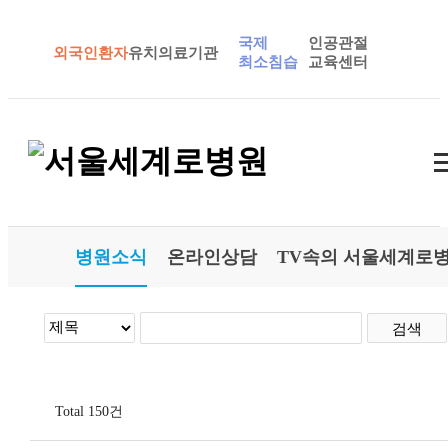
국제
인공관절
외국인환자
유치의료기관
최소침습
교육센터
병원소식
온라인상담
TV속의 서울세계로
검색
Total
150
건