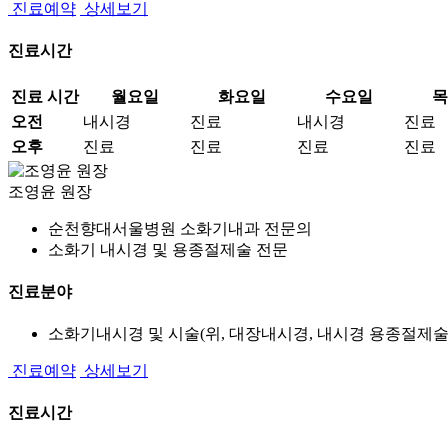
진료예약
상세보기
진료시간
진료 시간
월요일
화요일
수요일
목
오전
내시경
진료
내시경
진료
오후
진료
진료
진료
진료
조영윤
원장
순천향대서울병원 소화기내과 전문의
소화기 내시경 및 용종절제술 전문
진료분야
소화기내시경 및 시술(위, 대장내시경, 내시경 용종절제술
진료예약
상세보기
진료시간