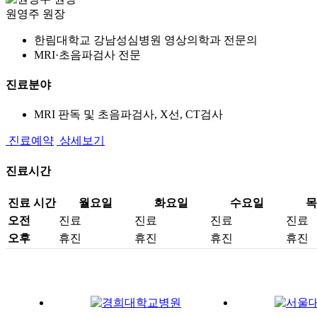
원영주
원장
한림대학교 강남성심병원 영상의학과 전문의
MRI·초음파검사 전문
진료분야
MRI 판독 및 초음파검사, X선, CT검사
진료예약
상세보기
진료시간
진료 시간
월요일
화요일
수요일
목
오전
진료
진료
진료
진료
오후
휴진
휴진
휴진
휴진