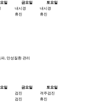
요일
금요일
토요일
경
내시경
내시경
휴진
휴진
음파, 만성질환 관리
요일
금요일
토요일
검진
격주검진
검진
휴진