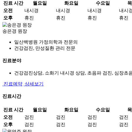
진료 시간
월요일
화요일
수요일
목
오전
내시경
내시경
내시경
내시
오후
휴진
휴진
휴진
휴진
송은경
원장
일산백병원 가정의학과 전문의
건강검진, 만성질환 관리 전문
진료분야
건강검진상담, 소화기 내시경 상담, 초음파 검진, 심장초
진료예약
상세보기
진료시간
진료 시간
월요일
화요일
수요일
목
오전
검진
검진
검진
검진
오후
검진
검진
검진
검진