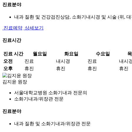
진료분야
내과 질환 및 건강검진상담, 소화기내시경 및 시술 (위, 
진료예약
상세보기
진료시간
진료 시간
월요일
화요일
수요일
목
오전
진료
내시경
진료
내시
오후
휴진
휴진
휴진
휴진
김지윤
원장
서울대학교병원 소화기내과 전문의
소화기내과/위장관 전문
진료분야
내과 질환 및 소화기내과/위장관 전문