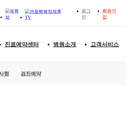
로그
회원가
인
입
진료예약센터
병원소개
고객서비스
사항
검진예약