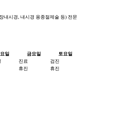
대장내시경, 내시경 용종절제술 등) 전문
요일
금요일
토요일
경
진료
검진
휴진
휴진