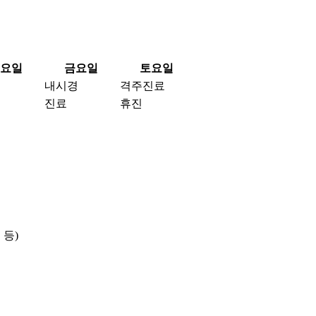
요일
금요일
토요일
내시경
격주진료
진료
휴진
 등)