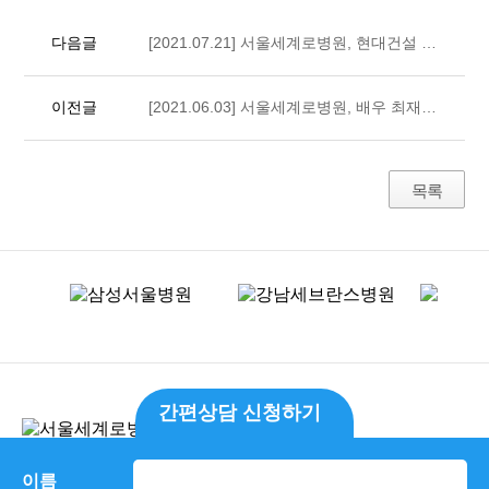
다음글
[2021.07.21] 서울세계로병원, 현대건설 힐스테이트 여자배구단 MOU체결
이전글
[2021.06.03] 서울세계로병원, 배우 최재원님과 MOU협약 체결
목록
간편상담 신청하기
병원소개
환자권리장전
개인정보처리방침
이름