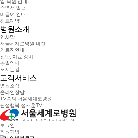
입·퇴원 안내
증명서 발급
비급여 안내
진료예약
병원소개
인사말
서울세계로병원 비전
의료진안내
진단, 치료 장비
층별안내
오시는길
고객서비스
병원소식
온라인상담
TV속의 서울세계로병원
관절행복 정재훈TV
로그인
회원가입