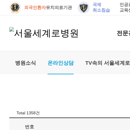
국제
인공
외국인환자
유치의료기관
최소침습
교육
전문
병원소식
온라인상담
TV속의 서울세계
Total
1358
건
번호