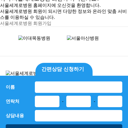
서울세계로병원 홈페이지에 오신것을 환영합니다.
서울세계로병원 회원이 되시면 다양한 정보와 온라인 맞춤 서비
스를 이용하실 수 있습니다.
서울세계로병원 회원가입
간편상담 신청하기
병원소개
환자권리장전
개인정보처리방침
이름
비급여진료안내
오시는길
연락처
-
-
대표자 : 정재훈
주소 : 서울 송파구 위례서로 248 5~12층
상담내용
대표전화 : 1670-9111
사업자등록번호 : 367-97-01218