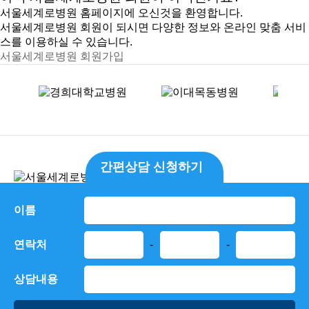
서울세계로병원 홈페이지에 오신것을 환영합니다.
서울세계로병원 회원이 되시면 다양한 정보와 온라인 맞춤 서비
스를 이용하실 수 있습니다.
서울세계로병원 회원가입
간편상담 신청하기
병원소개
환자권리장전
개인정보처리방침
이름
비급여진료안내
오시는길
연락처
-
-
대표자 : 정재훈
주소 : 서울 송파구 위례서로 248 5~12층
상담내용
대표전화 : 1670-9111
사업자등록번호 : 367-97-01218